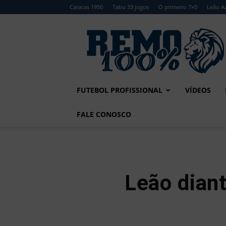
Caracas 1950
Tabu 33 jogos
O primeiro 7×0
Leão Az
Remo
100%
FUTEBOL PROFISSIONAL
VÍDEOS
FALE CONOSCO
Leão dian