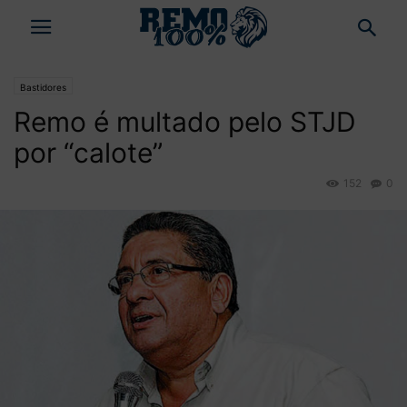
Bastidores
Remo é multado pelo STJD
por “calote”
152
0