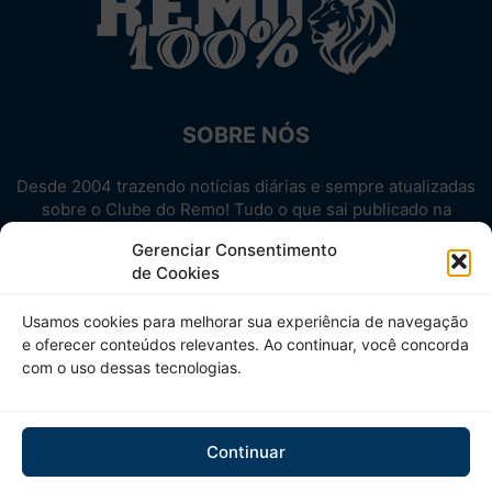
SOBRE NÓS
Desde 2004 trazendo notícias diárias e sempre atualizadas
sobre o Clube do Remo! Tudo o que sai publicado na
internet sobre o Leão, reunido em um único lugar!
Gerenciar Consentimento
Aproveite! Site não-oficial.
de Cookies
SIGA-NOS
Usamos cookies para melhorar sua experiência de navegação
e oferecer conteúdos relevantes. Ao continuar, você concorda
com o uso dessas tecnologias.
Continuar