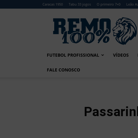
Caracas 1950
Tabu 33 jogos
O primeiro 7×0
Leão Az
Remo
100%
FUTEBOL PROFISSIONAL
VÍDEOS
FALE CONOSCO
Passarin