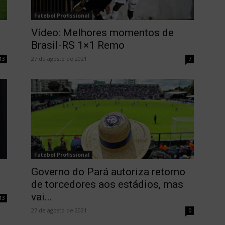
Futebol Profissional
Vídeo: Melhores momentos de
Brasil-RS 1×1 Remo
27 de agosto de 2021
13
7
Futebol Profissional
Governo do Pará autoriza retorno
de torcedores aos estádios, mas
vai...
13
27 de agosto de 2021
0