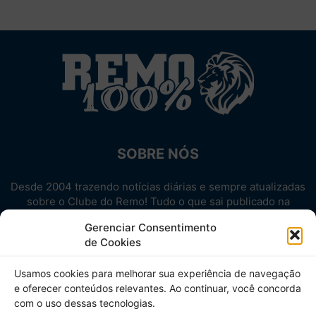
SOBRE NÓS
Desde 2004 trazendo notícias diárias e sempre atualizadas
sobre o Clube do Remo! Tudo o que sai publicado na
internet sobre o Leão, reunido em um único lugar!
Gerenciar Consentimento
Aproveite! Site não-oficial.
de Cookies
SIGA-NOS
Usamos cookies para melhorar sua experiência de navegação
e oferecer conteúdos relevantes. Ao continuar, você concorda
com o uso dessas tecnologias.