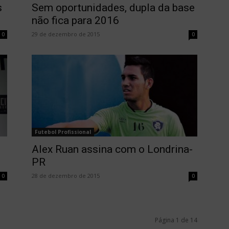
s
Sem oportunidades, dupla da base
não fica para 2016
29 de dezembro de 2015
0
0
Futebol Profissional
Alex Ruan assina com o Londrina-
PR
28 de dezembro de 2015
0
0
Página 1 de 14