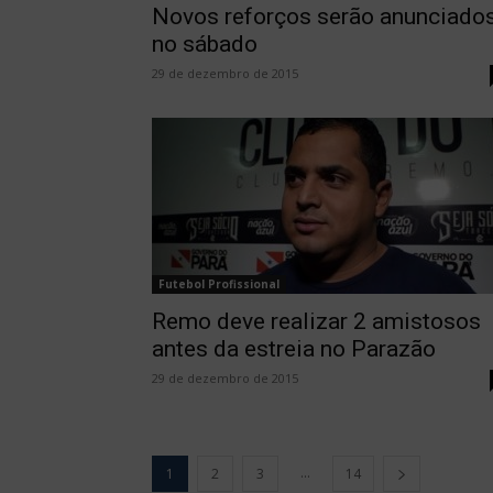
Novos reforços serão anunciado
no sábado
29 de dezembro de 2015
Futebol Profissional
Remo deve realizar 2 amistosos
antes da estreia no Parazão
29 de dezembro de 2015
...
1
2
3
14