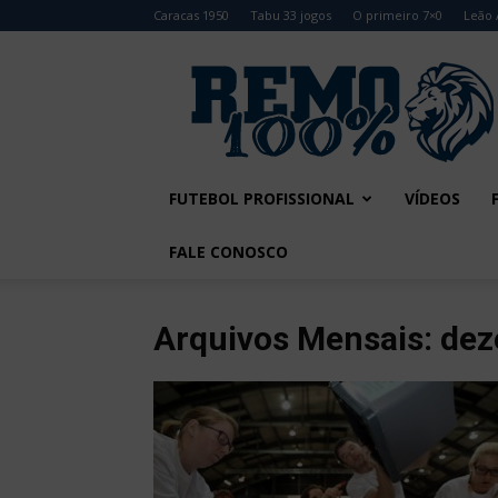
Caracas 1950
Tabu 33 jogos
O primeiro 7×0
Leão 
Remo
100%
FUTEBOL PROFISSIONAL
VÍDEOS
FALE CONOSCO
Arquivos Mensais: de