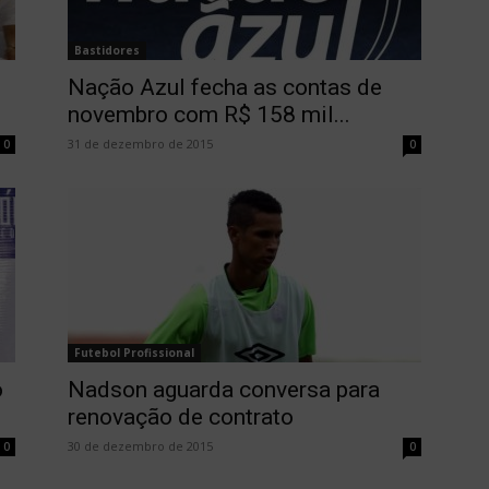
Bastidores
Nação Azul fecha as contas de
novembro com R$ 158 mil...
31 de dezembro de 2015
0
0
Futebol Profissional
o
Nadson aguarda conversa para
renovação de contrato
30 de dezembro de 2015
0
0