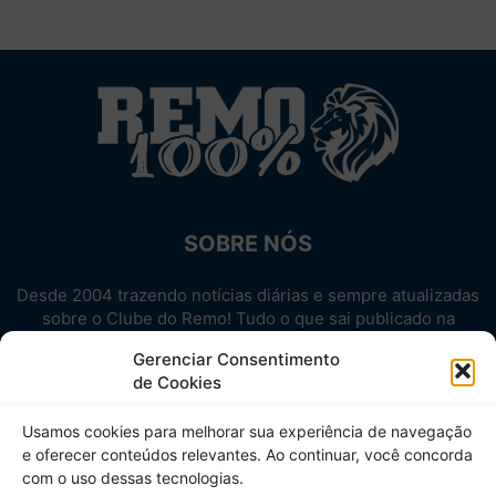
SOBRE NÓS
Desde 2004 trazendo notícias diárias e sempre atualizadas
sobre o Clube do Remo! Tudo o que sai publicado na
internet sobre o Leão, reunido em um único lugar!
Gerenciar Consentimento
Aproveite! Site não-oficial.
de Cookies
SIGA-NOS
Usamos cookies para melhorar sua experiência de navegação
e oferecer conteúdos relevantes. Ao continuar, você concorda
com o uso dessas tecnologias.