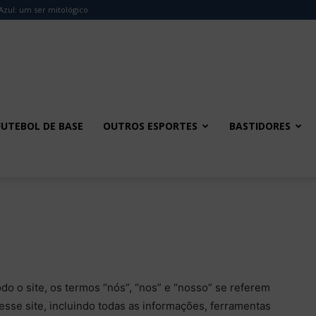
Azul: um ser mitológico
FUTEBOL DE BASE
OUTROS ESPORTES
BASTIDORES
odo o site, os termos “nós”, “nos” e “nosso” se referem
sse site, incluindo todas as informações, ferramentas