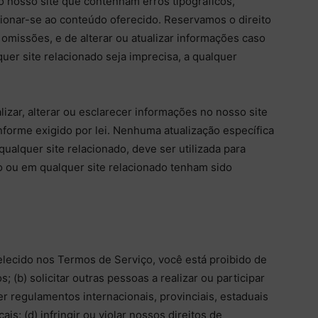
 nosso site que contenham erros tipográficos,
onar-se ao conteúdo oferecido. Reservamos o direito
 omissões, e de alterar ou atualizar informações caso
uer site relacionado seja imprecisa, a qualquer
zar, alterar ou esclarecer informações no nosso site
nforme exigido por lei. Nenhuma atualização específica
qualquer site relacionado, deve ser utilizada para
o ou em qualquer site relacionado tenham sido
lecido nos Termos de Serviço, você está proibido de
os; (b) solicitar outras pessoas a realizar ou participar
uer regulamentos internacionais, provinciais, estaduais
ais; (d) infringir ou violar nossos direitos de