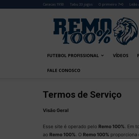
Caracas 1950
Tabu 33 jogos
O primeiro 7×0
Leão 
Remo
100%
FUTEBOL PROFISSIONAL
VÍDEOS
FALE CONOSCO
Termos de Serviço
Visão Geral
Esse site é operado pelo
Remo 100%
. Em t
ao
Remo 100%
. O
Remo 100%
proporciona e