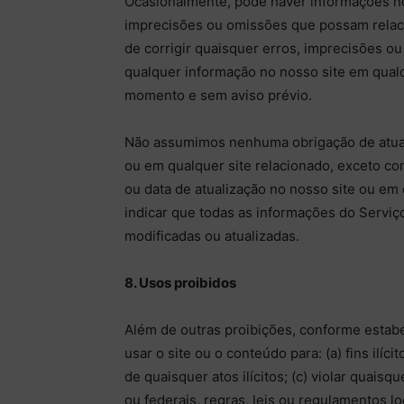
Ocasionalmente, pode haver informações no
imprecisões ou omissões que possam relaci
de corrigir quaisquer erros, imprecisões ou
qualquer informação no nosso site em qualq
momento e sem aviso prévio.
Não assumimos nenhuma obrigação de atuali
ou em qualquer site relacionado, exceto co
ou data de atualização no nosso site ou em 
indicar que todas as informações do Serviç
modificadas ou atualizadas.
8. Usos proibidos
Além de outras proibições, conforme estabe
usar o site ou o conteúdo para: (a) fins ilícit
de quaisquer atos ilícitos; (c) violar quaisq
ou federais, regras, leis ou regulamentos loc