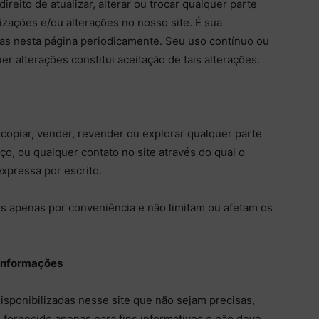
reito de atualizar, alterar ou trocar qualquer parte
izações e/ou alterações no nosso site. É sua
itas nesta página periodicamente. Seu uso contínuo ou
r alterações constitui aceitação de tais alterações.
 copiar, vender, revender ou explorar qualquer parte
ço, ou qualquer contato no site através do qual o
xpressa por escrito.
os apenas por conveniência e não limitam ou afetam os
 informações
sponibilizadas nesse site que não sejam precisas,
é fornecido apenas para fins informativos e não deve