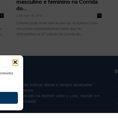
masculino e feminino na Corrida
do...
2 de maio de 2016
0
0
O Remo pode estar mal de pernas no futebol, mas
na
nas pistas está bombando, tanto que fez
...
dobradinha na 26ª edição da Corrida do...
BRE NÓS
S
conteúdos
e 2004 trazendo notícias diárias e sempre atualizadas
e o Clube do Remo!
 o que sai publicado na internet sobre o Leão, reunido em
nico lugar! Aproveite!
não-oficial.