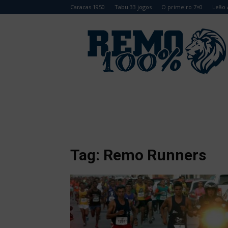
Caracas 1950
Tabu 33 jogos
O primeiro 7×0
Leão 
Remo
100%
Tag: Remo Runners