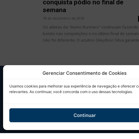
conquista pódio no final de
semana
18 de dezembro de 2018
Os atletas da "Remo Runners" continuam fazendo
bonito nas competições e no último final de sema
não foi diferente. O azulino Gleydson Silva garantiu
Gerenciar Consentimento de Cookies
SO
Usamos cookies para melhorar sua experiência de navegação e oferecer 
relevantes. Ao continuar, você concorda com o uso dessas tecnologias.
Desd
sobr
Tudo
Continuar
um ú
Site 